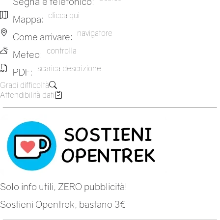
Segnale telefonico:
clicca qui
Mappa:
navigatore
Come arrivare:
controlla
Meteo:
scarica descrizione
PDF:
Gradi difficoltà
Attendibilità dati
Solo info utili, ZERO pubblicità!
Sostieni Opentrek, bastano 3€