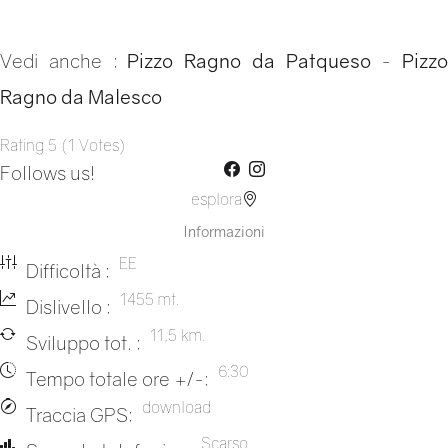
Vedi anche :
Pizzo Ragno da Patqueso
-
Pizzo
Ragno da Malesco
Rating
5
(
1
Votes
)
Follows us!
esplora
Informazioni
EE
Difficoltà :
1455 mt.
Dislivello :
11,5 km.
Sviluppo tot. :
6:30
Tempo totale ore +/-:
download
Traccia GPS:
Scarso