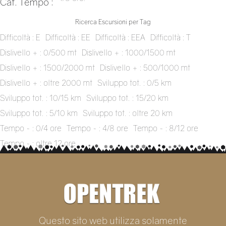
Cat. Tempo :
Ricerca Escursioni per Tag
Difficoltà : E
Difficoltà : EE
Difficoltà : EEA
Difficoltà : T
Dislivello + : 0/500 mt
Dislivello + : 1000/1500 mt
Dislivello + : 1500/2000 mt
Dislivello + : 500/1000 mt
Dislivello + : oltre 2000 mt
Sviluppo tot. : 0/5 km
Sviluppo tot. : 10/15 km
Sviluppo tot. : 15/20 km
Sviluppo tot. : 5/10 km
Sviluppo tot. : oltre 20 km
Tempo ~ : 0/4 ore
Tempo ~ : 4/8 ore
Tempo ~ : 8/12 ore
Tempo ~ : oltre 12 ore
Questo sito web utilizza solamente