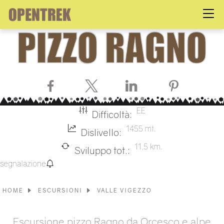
Facebook
X
LinkedIn
Pinterest
EE
Difficoltà:
1455 mt.
Dislivello:
11,5 km.
Sviluppo tot.:
segnalazione
HOME
ESCURSIONI
VALLE VIGEZZO
Escursione pizzo Ragno da Orcesco e alpe