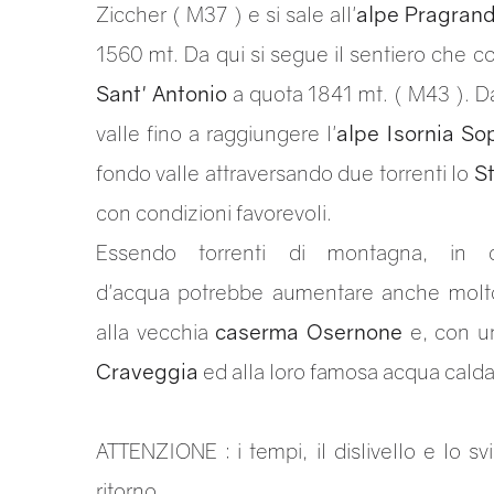
Ziccher ( M37 ) e si sale all'
alpe Pragran
1560 mt. Da qui si segue il sentiero che c
Sant' Antonio
a quota 1841 mt. ( M43 ). Da
valle fino a raggiungere l'
alpe Isornia So
fondo valle attraversando due torrenti lo
S
con condizioni favorevoli.
Essendo torrenti di montagna, in 
d'acqua potrebbe aumentare anche molto r
alla vecchia
caserma Osernone
e, con un
Craveggia
ed alla loro famosa acqua calda
ATTENZIONE : i tempi, il dislivello e lo sv
ritorno.