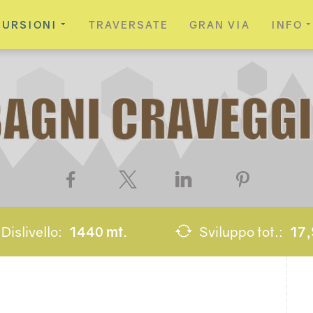
CURSIONI
TRAVERSATE
GRAN VIA
INFO
Facebook
X
LinkedIn
Pinterest
Dislivello:
1440 mt.
Sviluppo tot.:
17,