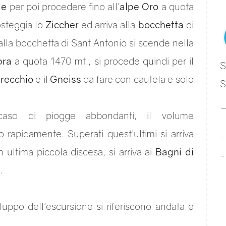
de
per poi procedere fino all'
alpe Oro
a quota
osteggia lo
Ziccher
ed arriva alla
bocchetta
di
lla bocchetta di Sant Antonio si scende nella
pra
a quota 1470 mt., si procede quindi per il
S
trecchio
e il
Gneiss
da fare con cautela e solo
S
caso di piogge abbondanti, il volume
apidamente. Superati quest'ultimi si arriva
 ultima piccola discesa, si arriva ai
Bagni di
.
iluppo dell'escursione si riferiscono andata e