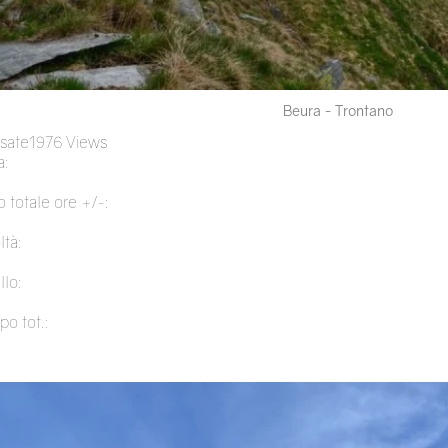
Beura - Trontano
rsate
1976 Views
:
 totale ore +/-:
ltà:
llo:
po tot.: