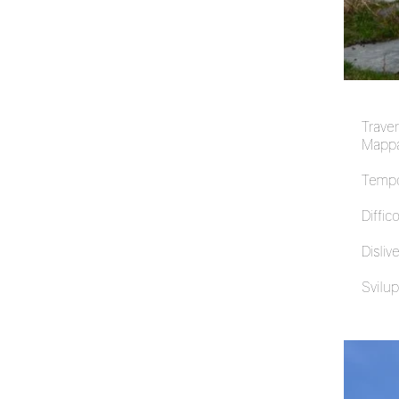
Trave
Mappa
Tempo
Diffico
Dislive
Svilup