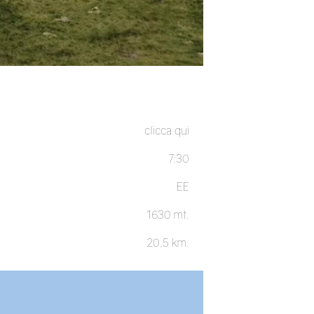
clicca qui
7:30
EE
1630 mt.
20,5 km.