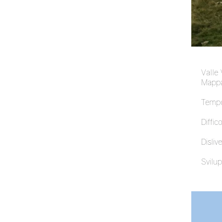
Valle
Mappa
Tempo
Diffico
Dislive
Svilup