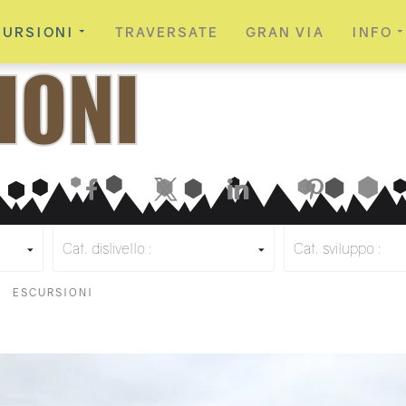
CURSIONI
TRAVERSATE
GRAN VIA
INFO
Facebook
X
LinkedIn
Pinterest
Cat. dislivello :
Cat. sviluppo :
ESCURSIONI