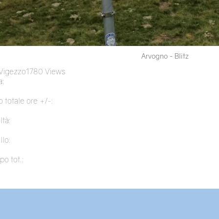
Arvogno - Blitz
 Vigezzo
1780 Views
:
 totale ore +/-:
ltà:
llo:
po tot.: