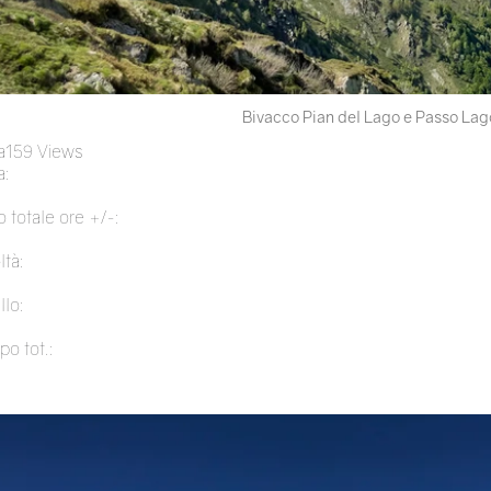
Bivacco Pian del Lago e Passo Lag
a
159 Views
:
 totale ore +/-:
ltà:
llo:
po tot.: