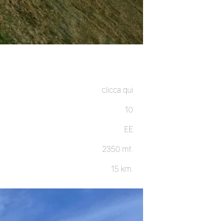
clicca qui
10
EE
2350 mt.
15 km.