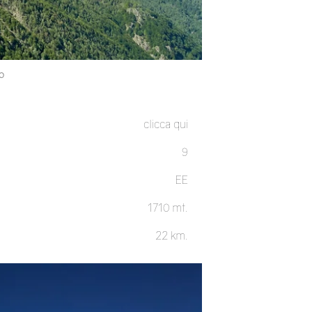
o
clicca qui
9
EE
1710 mt.
22 km.