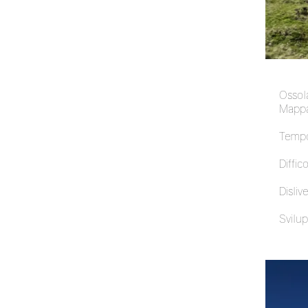
Ossol
Mappa
Tempo
Diffico
Dislive
Svilup