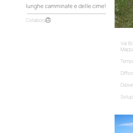
lunghe camminate e delle cime!
Collabora
Val B
Mappa
Tempo
Diffico
Dislive
Svilup