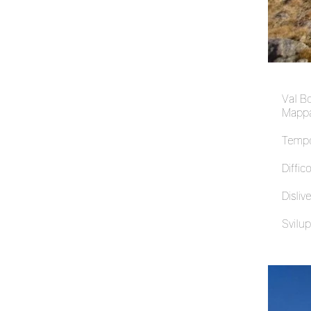
Val B
Mappa
Tempo
Diffico
Dislive
Svilup