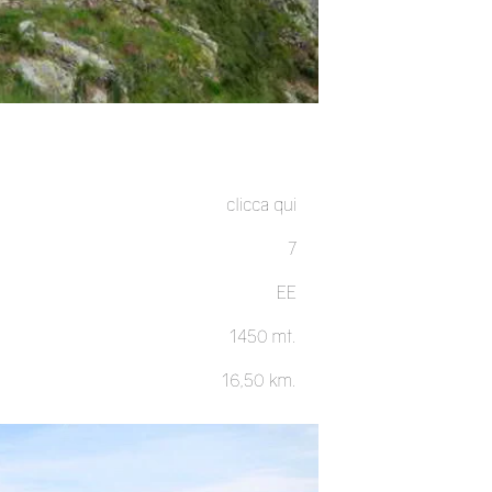
clicca qui
7
EE
1450 mt.
16,50 km.