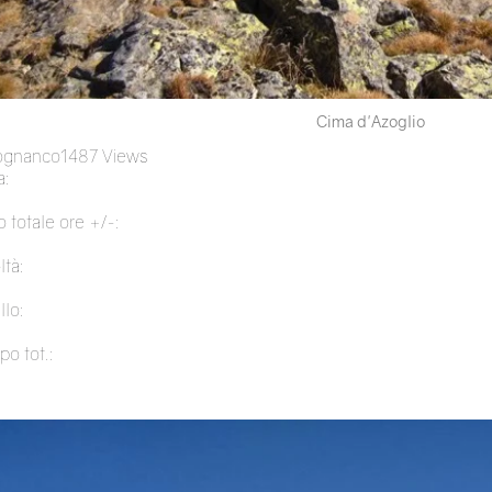
Cima d'Azoglio
ognanco
1487 Views
:
 totale ore +/-:
ltà:
llo:
po tot.: