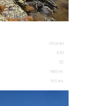
clicca qui
6:30
EE
1485 mt.
14,5 km.