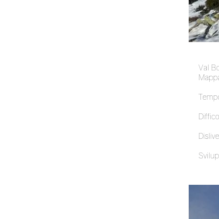
Val B
Mappa
Tempo
Diffico
Dislive
Svilup