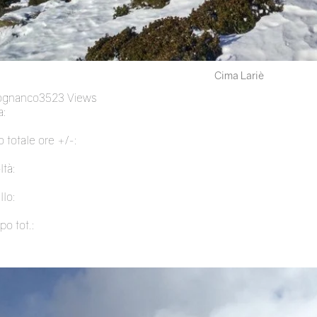
Cima Lariè
ognanco
3523 Views
:
 totale ore +/-:
ltà:
llo:
po tot.: