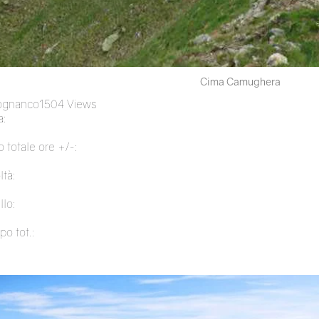
Cima Camughera
ognanco
1504 Views
:
 totale ore +/-:
ltà:
llo:
po tot.: