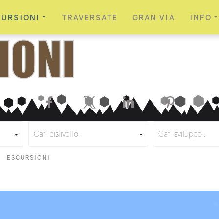
CURSIONI
TRAVERSATE
GRAN VIA
INFO
Facebook
X
LinkedIn
Pinterest
Cat. dislivello :
Cat. sviluppo :
ESCURSIONI