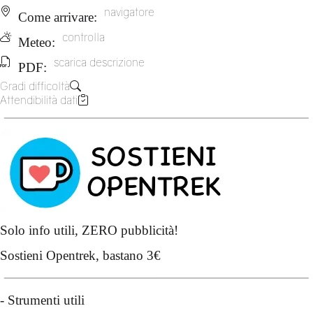
navigatore
Come arrivare:
controlla
Meteo:
scarica descrizione
PDF:
Gradi difficoltà
Attendibilità dati
Solo info utili, ZERO pubblicità!
Sostieni Opentrek, bastano 3€
-
Strumenti utili