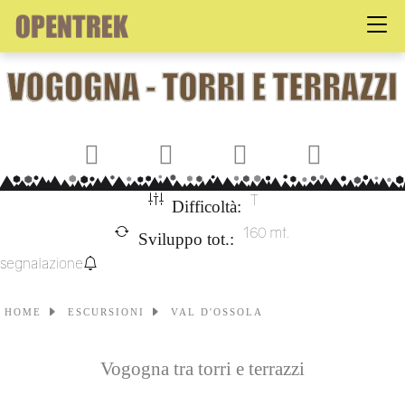
Facebook
X
LinkedIn
Pinterest
T
Difficoltà:
160 mt.
Sviluppo tot.:
segnalazione
HOME
ESCURSIONI
VAL D'OSSOLA
Vogogna tra torri e terrazzi