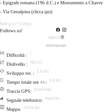
- Epigrafe romana (196 d.C.) e Monumento a Chavez
- Via Geoalpina (
clicca qui
)
Rating
4
(
1
Votes
)
Follows us!
esplora
Informazioni
T
Difficoltà :
160 mt.
Dislivello :
2,8 km.
Sviluppo tot. :
2,8 km.
Tempo totale ore +/-:
download
Traccia GPS:
Assente
Segnale telefonico:
clicca qui
Mappa: