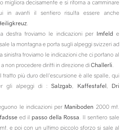
ero migliora decisamente e si ritorna a camminare
ui in avanti il sentiero risulta essere anche
Heiligkreuz
.
la destra troviamo le indicazioni per
Imfeld
e
isale la montagna e porta sugli alpeggi svizzeri ad
sinistra troviamo le indicazioni che ci portano al
 a non procedere diritti in direzione di
Challerli
.
l tratto più duro dell'escursione è alle spalle, qui
er gli alpeggi di :
Salzgab
,
Kaffestafel
,
Dri
eguono le indicazioni per
Maniboden
2000 mt.
fadsse
ed il
passo della Rossa
. Il sentiero sale
0 mt. e poi con un ultimo piccolo sforzo si sale al