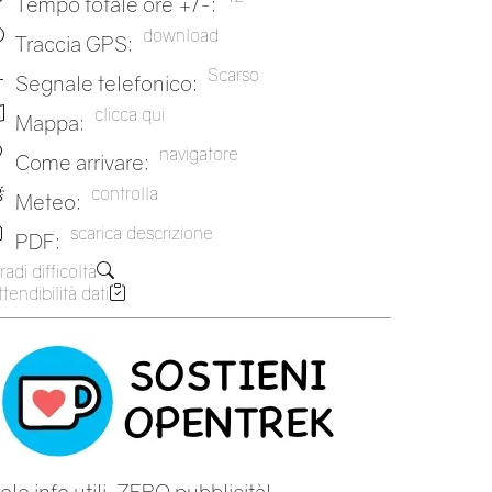
Tempo totale ore +/-:
download
Traccia GPS:
Scarso
Segnale telefonico:
clicca qui
Mappa:
navigatore
Come arrivare:
controlla
Meteo:
scarica descrizione
PDF:
radi difficoltà
tendibilità dati
olo info utili, ZERO pubblicità!