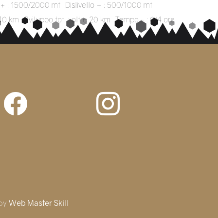
o + : 1500/2000 mt
Dislivello + : 500/1000 mt
/10 km
Sviluppo tot. : oltre 20 km
Tempo ~ : 0/4 ore
 by
Web Master Skill