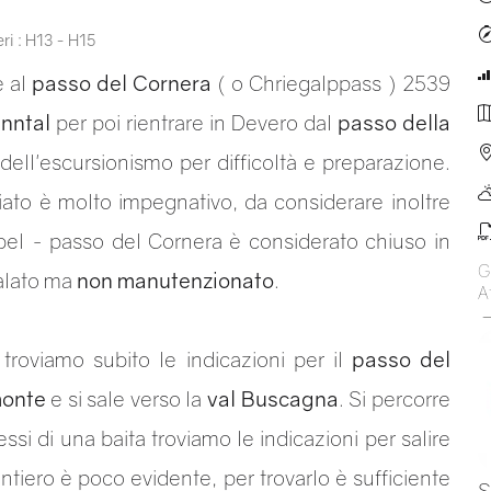
ri : H13 - H15
e al
passo del Cornera
( o Chriegalppass ) 2539
inntal
per poi rientrare in Devero dal
passo della
dell'escursionismo per difficoltà e preparazione.
ciato è molto impegnativo, da considerare inoltre
Hubel - passo del Cornera è considerato chiuso in
G
nalato ma
non manutenzionato
.
At
roviamo subito le indicazioni per il
passo del
onte
e si sale verso la
val Buscagna
. Si percorre
essi di una baita troviamo le indicazioni per salire
sentiero è poco evidente, per trovarlo è sufficiente
S