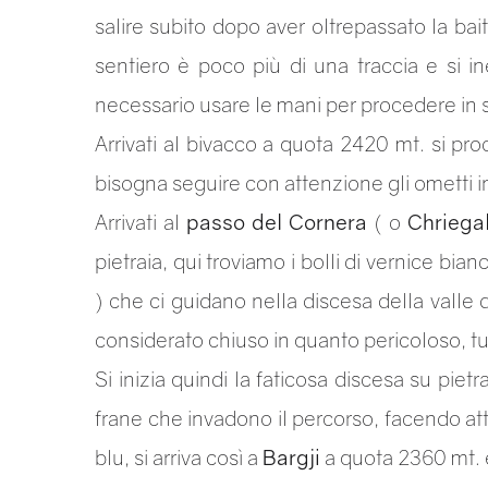
salire subito dopo aver oltrepassato la baita
sentiero è poco più di una traccia e si in
necessario usare le mani per procedere in 
Arrivati al bivacco a quota 2420 mt. si pro
bisogna seguire con attenzione gli ometti i
Arrivati al
passo del Cornera
( o
Chriega
pietraia, qui troviamo i bolli di vernice bia
) che ci guidano nella discesa della valle 
considerato chiuso in quanto pericoloso, tu
Si inizia quindi la faticosa discesa su pie
frane che invadono il percorso, facendo att
blu, si arriva così a
Bargji
a quota 2360 mt. 