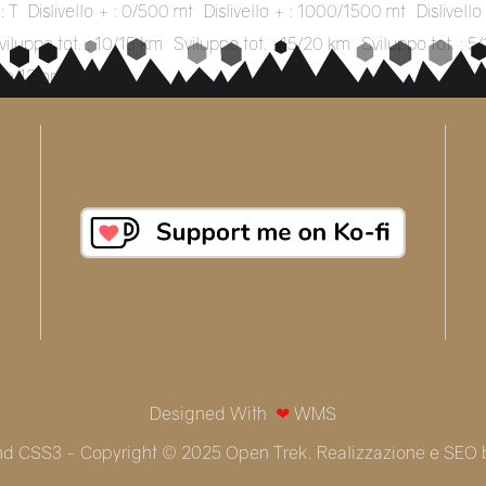
: T
Dislivello + : 0/500 mt
Dislivello + : 1000/1500 mt
Dislivell
viluppo tot. : 10/15 km
Sviluppo tot. : 15/20 km
Sviluppo tot. : 5
re 12 ore
Designed With
❤
WMS
nd CSS3 - Copyright © 2025 Open Trek. Realizzazione e SEO