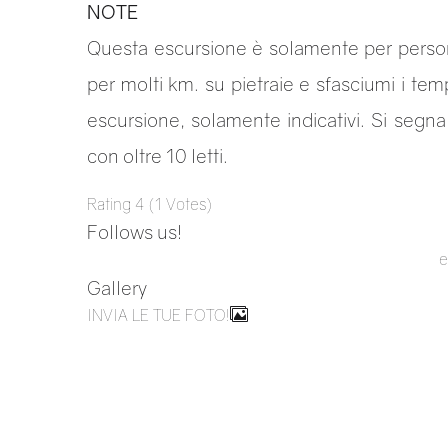
NOTE
Questa escursione è solamente per perso
per molti km. su pietraie e sfasciumi i te
escursione, solamente indicativi. Si segn
con oltre 10 letti.
Rating
4
(
1
Votes
)
Follows us!
e
Gallery
INVIA LE TUE FOTO!