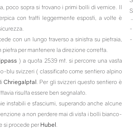
, poco sopra si trovano i primi bolli di vernice. Il
S
erpica con tratti leggermente esposti, a volte è
sicurezza.
cede con un lungo traverso a sinistra su pietraia,
n pietra per mantenere la direzione corretta.
lppass
) a quota 2539 mt. si percorre una vasta
nco-blu svizzeri ( classificato come sentiero alpino
di
Chriegalptal
. Per gli svizzeri questo sentiero è
ttavia risulta essere ben segnalato.
traie instabili e sfasciumi, superando anche alcune
enzione a non perdere mai di vista i bolli bianco-
e si procede per
Hubel
.