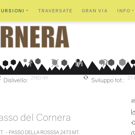
CURSIONI
TRAVERSATE
GRAN VIA
INFO
Facebook
X
LinkedIn
Pinterest
2160 mt.
27 
Dislivello:
Sviluppo tot.:
asso del Cornera
. - PASSO DELLA ROSSSA 2473 MT.