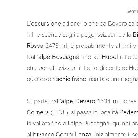
Sentie
L'
escursione
ad anello che da Devero sal
mt. e scende sugli alpeggi svizzeri della
B
Rossa
2473 mt. è probabilmente al limite 
Dall'
alpe Buscagna
fino ad
Hubel
il trac
che per gli svizzeri il tratto di sentiero 
quando a
rischio frane
, risulta quindi seg
Si parte dall'
alpe Devero
1634 mt. dove t
Cornera
( H13 ), si passa in località
Pedem
la vallata fino all'alpe Buscagna, qui nei pr
al
bivacco Combi Lanza
, inizialmente il 