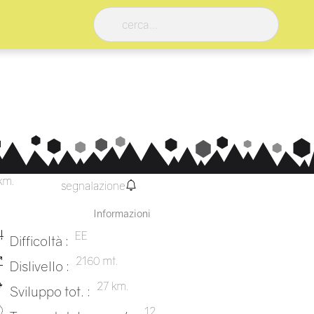
km.
segnalazione
Informazioni
EE
Difficoltà :
2160 mt.
Dislivello :
27 km.
Sviluppo tot. :
12