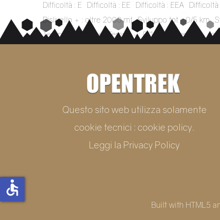
Difficoltà : E
Difficoltà : EE
Difficoltà : EEA
Difficoltà 
Dislivello + : oltre 2000 mt
Sviluppo tot. : 0/5 km
S
Tempo ~ : 4/8 ore
Tempo ~ : 8/12 ore
Tempo ~ : olt
Questo sito web utilizza solamente
cookie tecnici : cookie policy.
Leggi la
Privacy Policy
accessible
Built with HTML5 a