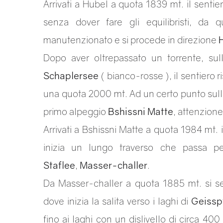
Arrivati a Hubel a quota 1839 mt. il senti
senza dover fare gli equilibristi, da q
manutenzionato e si procede in direzione
Dopo aver oltrepassato un torrente, sul
Schaplersee
( bianco-rosse ), il sentiero r
una quota 2000 mt. Ad un certo punto sulla 
primo alpeggio
Bshissni Matte
, attenzione
Arrivati a Bshissni Matte a quota 1984 mt. i
inizia un lungo traverso che passa p
Staflee
,
Masser-challer
.
Da Masser-challer a quota 1885 mt. si s
dove inizia la salita verso i laghi di
Geissp
fino ai laghi con un dislivello di circa 40