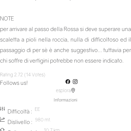
NOTE
per arrivare al passo della Rossa si deve superare una
scaletta a pioli nella roccia, nulla di difficoltoso ed il
passaggio di per sè è anche suggestivo... tuttavia per
chi soffre di vertigini potrebbe non essere indicato.
Rating
2.72
(
14
Votes
)
Follows us!
esplora
Informazioni
EE
Difficoltà :
980 mt.
Dislivello :
10,7 km.