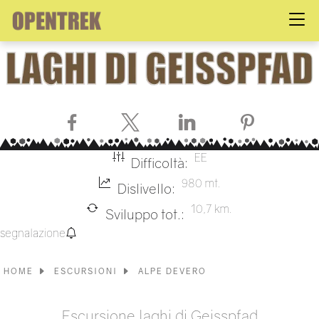
Facebook
X
LinkedIn
Pinterest
EE
Difficoltà:
980 mt.
Dislivello:
10,7 km.
Sviluppo tot.:
segnalazione
HOME
ESCURSIONI
ALPE DEVERO
Escursione laghi di Geisspfad