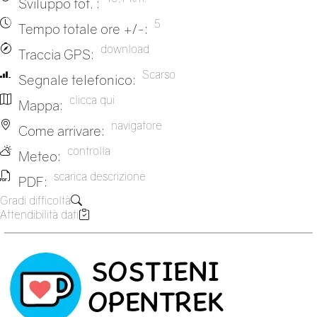
Sviluppo tot. :
5
Tempo totale ore +/-:
download
Traccia GPS:
Scarso
Segnale telefonico:
clicca qui
Mappa:
navigatore
Come arrivare:
controlla
Meteo:
scarica descrizione
PDF:
Gradi difficoltà
Attendibilità dati