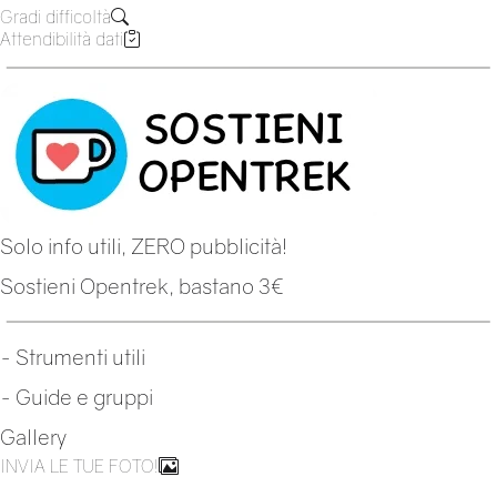
Gradi difficoltà
Attendibilità dati
Solo info utili, ZERO pubblicità!
Sostieni Opentrek, bastano 3€
-
Strumenti utili
-
Guide e gruppi
Gallery
INVIA LE TUE FOTO!