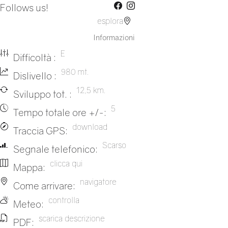
Follows us!
esplora
Informazioni
E
Difficoltà :
980 mt.
Dislivello :
12,5 km.
Sviluppo tot. :
5
Tempo totale ore +/-:
download
Traccia GPS:
Scarso
Segnale telefonico:
clicca qui
Mappa:
navigatore
Come arrivare:
controlla
Meteo:
scarica descrizione
PDF: