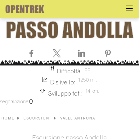
Facebook
X
LinkedIn
Pinterest
EE
Difficoltà:
1250 mt.
Dislivello:
14 km.
Sviluppo tot.:
segnalazione
HOME
ESCURSIONI
VALLE ANTRONA
Escursione passo Andolla