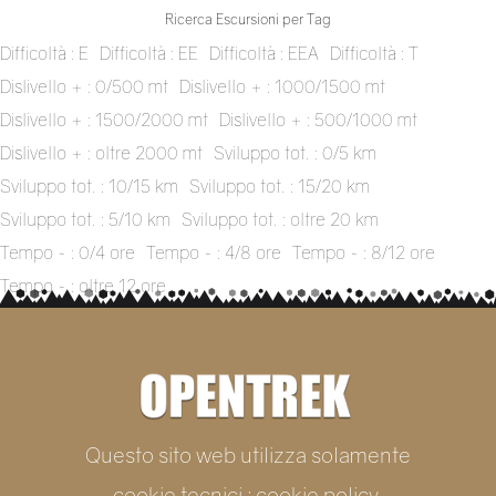
Ricerca Escursioni per Tag
Difficoltà : E
Difficoltà : EE
Difficoltà : EEA
Difficoltà : T
Dislivello + : 0/500 mt
Dislivello + : 1000/1500 mt
Dislivello + : 1500/2000 mt
Dislivello + : 500/1000 mt
Dislivello + : oltre 2000 mt
Sviluppo tot. : 0/5 km
Sviluppo tot. : 10/15 km
Sviluppo tot. : 15/20 km
Sviluppo tot. : 5/10 km
Sviluppo tot. : oltre 20 km
Tempo ~ : 0/4 ore
Tempo ~ : 4/8 ore
Tempo ~ : 8/12 ore
Tempo ~ : oltre 12 ore
Questo sito web utilizza solamente
cookie tecnici : cookie policy.