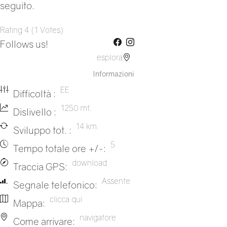
seguito.
Rating
4
(
1
Votes
)
Follows us!
esplora
Informazioni
EE
Difficoltà :
1250 mt.
Dislivello :
14 km.
Sviluppo tot. :
5
Tempo totale ore +/-:
download
Traccia GPS:
Assente
Segnale telefonico:
clicca qui
Mappa:
navigatore
Come arrivare: