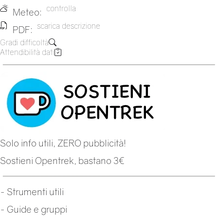
controlla
Meteo:
scarica descrizione
PDF:
Gradi difficoltà
Attendibilità dati
Solo info utili, ZERO pubblicità!
Sostieni Opentrek, bastano 3€
-
Strumenti utili
-
Guide e gruppi