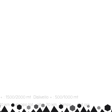
o + : 1500/2000 mt
Dislivello + : 500/1000 mt
/10 km
Sviluppo tot. : oltre 20 km
Tempo ~ : 0/4 ore