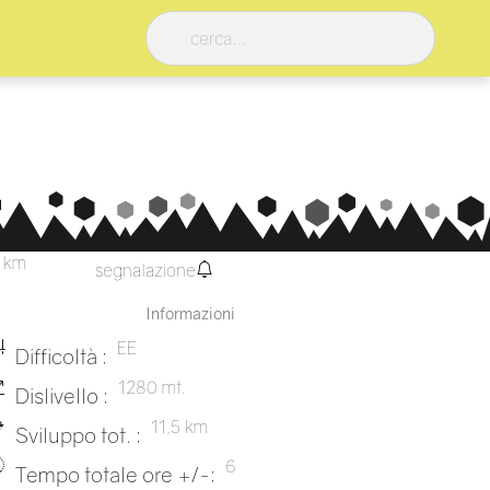
5 km
segnalazione
Informazioni
EE
Difficoltà :
1280 mt.
Dislivello :
11,5 km
Sviluppo tot. :
6
Tempo totale ore +/-: