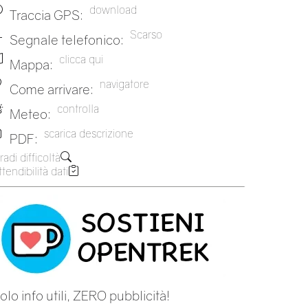
download
Traccia GPS:
Scarso
Segnale telefonico:
clicca qui
Mappa:
navigatore
Come arrivare:
controlla
Meteo:
scarica descrizione
PDF:
radi difficoltà
tendibilità dati
olo info utili, ZERO pubblicità!