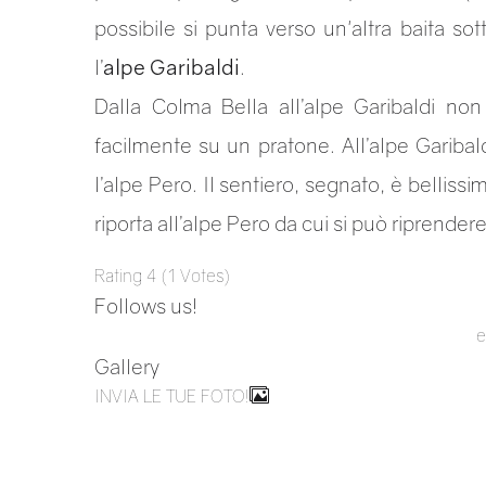
possibile si punta verso un'altra baita so
l’
alpe Garibaldi
.
Dalla Colma Bella all’alpe Garibaldi no
facilmente su un pratone. All’alpe Garibal
l’alpe Pero. Il sentiero, segnato, è bellissi
riporta all’alpe Pero da cui si può riprendere
Rating
4
(
1
Votes
)
Follows us!
e
Gallery
INVIA LE TUE FOTO!