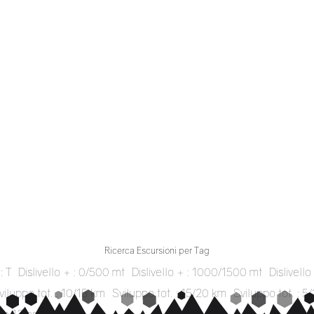
Ricerca Escursioni per Tag
: T
Dislivello + : 0/500 mt
Dislivello + : 1000/1500 mt
Dislivell
viluppo tot. : 10/15 km
Sviluppo tot. : 15/20 km
Sviluppo tot. : 5