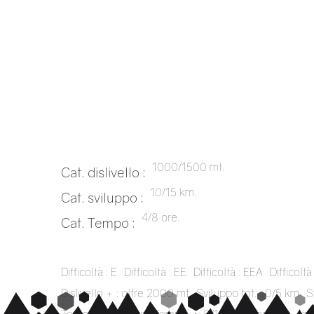
1000/1500 mt.
Cat. dislivello :
10/15 km.
Cat. sviluppo :
4/8 ore.
Cat. Tempo :
Difficoltà : E
Difficoltà : EE
Difficoltà : EEA
Difficoltà 
Dislivello + : oltre 2000 mt
Sviluppo tot. : 0/5 km
S