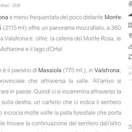
tieri : Z08
ona
e meno frequentata del poco distante
Monte
i
(2115 mt) offre un panorama mozzafiato, a 360
la Valstrona e, oltre, la catena del Monte Rosa, le
Mottarone e il lago d’Orta!
G
 è il paesino di
Massiola
(775 mt.), in
Valstrona
,
At
ovinciale che attraversa la valle. All’arrivo si
rare in paese. Quindi ci si incammina attraverso la
sulla destra, un cartello che ci indica il sentiero
o incrocia molte volte la pista forestale che porta
 trovare la continuazione del sentiero dall’altro
S