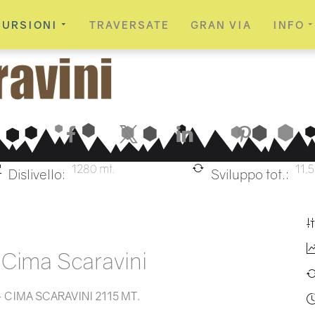
CURSIONI
TRAVERSATE
GRAN VIA
INFO
Facebook
X
LinkedIn
Pinterest
1280 mt.
11,
Dislivello:
Sviluppo tot.:
 Cima Scaravini
 CIMA SCARAVINI 2115 MT.