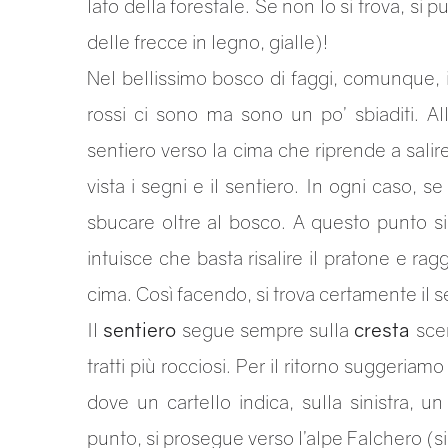
lato della forestale. Se non lo si trova, si
delle frecce in legno, gialle)!
Nel bellissimo bosco di faggi, comunque, i
rossi ci sono ma sono un po’ sbiaditi. All
sentiero verso la cima che riprende a salir
vista i segni e il sentiero. In ogni caso, s
sbucare oltre al bosco. A questo punto si
intuisce che basta risalire il pratone e rag
cima. Così facendo, si trova certamente il s
Il
sentiero
segue sempre sulla
cresta
scen
tratti più rocciosi. Per il ritorno suggeriamo 
dove un cartello indica, sulla sinistra, un
punto, si prosegue verso l’alpe Falchero (s