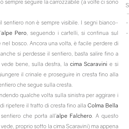
 può sempre seguire la carrozzabile (a volte ci sono
S
l sentiero non è sempre visibile. I segni bianco-
’
alpe Pero
, seguendo i cartelli, si continua sul
e nel bosco. Ancora una volta, è facile perdere di
e anche si perdesse il sentiero, basta salire fino a
 vede bene, sulla destra, la
cima Scaravini
e si
giungere il crinale e proseguire in cresta fino alla
entiero che segue sulla cresta.
dendo qualche volta sulla sinistra per aggirare i
di ripetere il tratto di cresta fino alla
Colma Bella
 sentiero che porta all’
alpe Falchero
. A questo
i vede, proprio sotto la cima Scaravini) ma appena