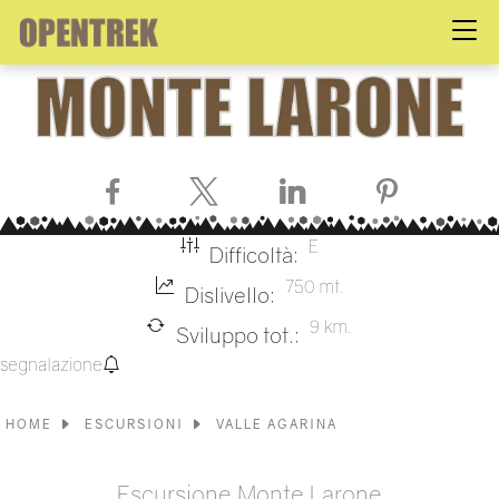
Facebook
X
LinkedIn
Pinterest
E
Difficoltà:
750 mt.
Dislivello:
9 km.
Sviluppo tot.:
segnalazione
HOME
ESCURSIONI
VALLE AGARINA
Escursione Monte Larone