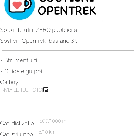
Solo info utili, ZERO pubblicità!
Sostieni Opentrek, bastano 3€
-
Strumenti utili
-
Guide e gruppi
Gallery
INVIA LE TUE FOTO!
500/1000 mt.
Cat. dislivello :
5/10 km.
Cat. sviluppo :