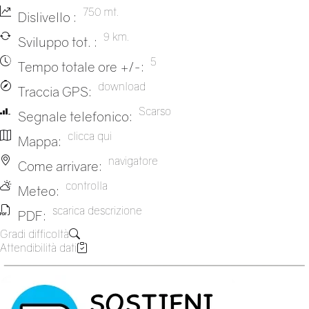
750 mt.
Dislivello :
9 km.
Sviluppo tot. :
5
Tempo totale ore +/-:
download
Traccia GPS:
Scarso
Segnale telefonico:
clicca qui
Mappa:
navigatore
Come arrivare:
controlla
Meteo:
scarica descrizione
PDF:
Gradi difficoltà
Attendibilità dati