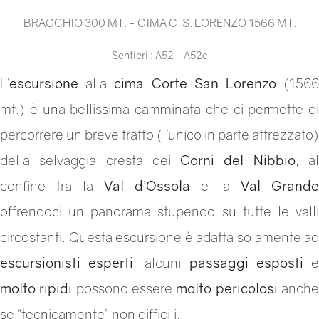
BRACCHIO 300 MT. - CIMA C. S. LORENZO 1566 MT.
Sentieri : A52 - A52c
L’
escursione
alla
cima Corte San Lorenzo
(156
mt.) è una bellissima camminata che ci permette di
percorrere un breve tratto (l’unico in parte attrezzato)
della selvaggia cresta dei
Corni del Nibbio
, a
confine tra la
Val d’Ossola
e la
Val Grande
offrendoci un panorama stupendo su tutte le valli
circostanti. Questa escursione è adatta solamente ad
escursionisti esperti
, alcuni
passaggi esposti
molto ripidi
possono essere
molto pericolosi
anch
se “tecnicamente” non difficili.