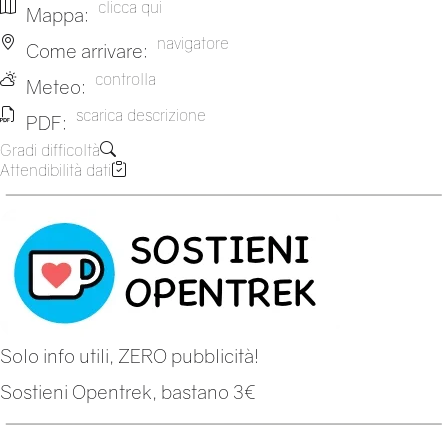
clicca qui
Mappa:
navigatore
Come arrivare:
controlla
Meteo:
scarica descrizione
PDF:
Gradi difficoltà
Attendibilità dati
Solo info utili, ZERO pubblicità!
Sostieni Opentrek, bastano 3€