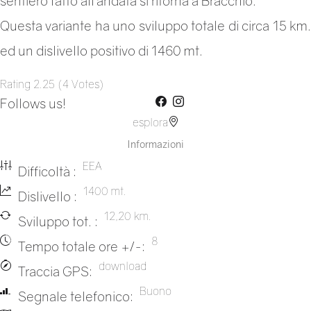
sentiero fatto all’andata si ritorna a Bracchio.
Questa variante ha uno sviluppo totale di circa 15 km.
ed un dislivello positivo di 1460 mt.
Rating
2.25
(
4
Votes
)
Follows us!
esplora
Informazioni
EEA
Difficoltà :
1400 mt.
Dislivello :
12,20 km.
Sviluppo tot. :
8
Tempo totale ore +/-:
download
Traccia GPS:
Buono
Segnale telefonico: