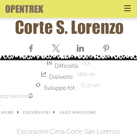
Facebook
X
LinkedIn
Pinterest
EEA
Difficoltà:
1400 mt.
Dislivello:
12,20 km.
Sviluppo tot.:
segnalazione
HOME
ESCURSIONI
LAGO MAGGIORE
Escursione Cima Corte San Lorenzo