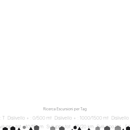
Ricerca Escursioni per Tag
: T
Dislivello + : 0/500 mt
Dislivello + : 1000/1500 mt
Dislivell
viluppo tot. : 10/15 km
Sviluppo tot. : 15/20 km
Sviluppo tot. : 5