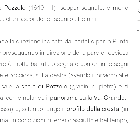
o Pozzolo
(1640 mt), seppur segnato, è meno
S
co che nascondono i segni o gli omini.
do la direzione indicata dal cartello per la Punta
 proseguendo in direzione della parete rocciosa
iero è molto battuto o segnato con omini e segni
arete rocciosa, sulla destra (avendo il bivacco alle
 sale la
scala di Pozzolo
(gradini di pietra) e si
osa, contemplando il
panorama sulla Val Grande
.
 rossa) e, salendo lungo il
profilo della cresta
(in
ima. In condizioni di terreno asciutto e bel tempo,