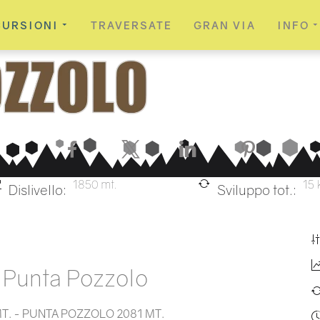
CURSIONI
TRAVERSATE
GRAN VIA
INFO
Facebook
X
LinkedIn
Pinterest
1850 mt.
15 
Dislivello:
Sviluppo tot.:
 Punta Pozzolo
T. - PUNTA POZZOLO 2081 MT.