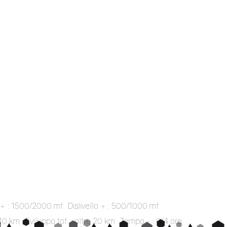
o + : 1500/2000 mt
Dislivello + : 500/1000 mt
/10 km
Sviluppo tot. : oltre 20 km
Tempo ~ : 0/4 ore