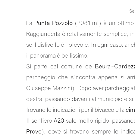
Sen
La
Punta Pozzolo
(2081 mt) è un ottim
Raggiungerla è relativamente semplice, in
se il dislivello è notevole. In ogni caso, a
il panorama è bellissimo.
Si parte dal comune de
Beura-Cardez
parcheggio che s’incontra appena si arr
Giuseppe Mazzini). Dopo aver parcheggiato, 
destra, passando davanti al municipio e si
trovano le indicazioni per il bivacco e la
cim
Il sentiero
A20
sale molto ripido, passando
Provo
), dove si trovano sempre le indic