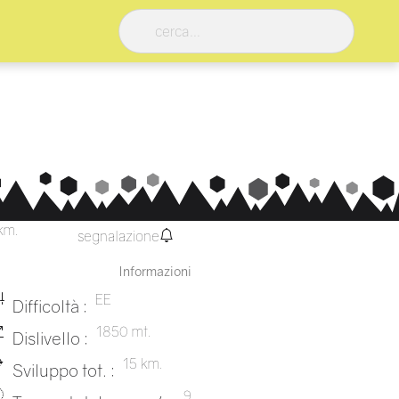
km.
segnalazione
Informazioni
EE
Difficoltà :
1850 mt.
Dislivello :
15 km.
Sviluppo tot. :
9