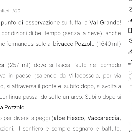
tieri : A20
o
punto di osservazione
su tutta la
Val Grande
!
 condizioni di bel tempo (senza la neve), anche
nche fermandosi solo al
bivacco Pozzolo
(1640 mt)
za
(257 mt) dove si lascia l’auto nel comodo
G
iva in paese (salendo da Villadossola, per via
At
si attraversa il ponte e, subito dopo, si svolta a
 continua passando sotto un arco. Subito dopo si
a Pozzolo
.
 per diversi alpeggi (
alpe Fiesco, Vaccareccia,
azioni. Il sentiero è sempre segnato e battuto.
S