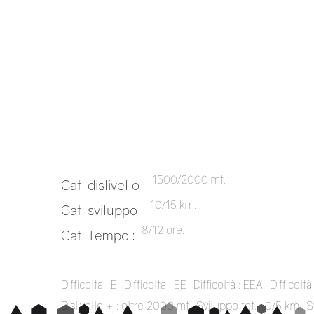
1500/2000 mt.
Cat. dislivello :
10/15 km.
Cat. sviluppo :
8/12 ore.
Cat. Tempo :
Difficoltà : E
Difficoltà : EE
Difficoltà : EEA
Difficoltà 
Dislivello + : oltre 2000 mt
Sviluppo tot. : 0/5 km
S