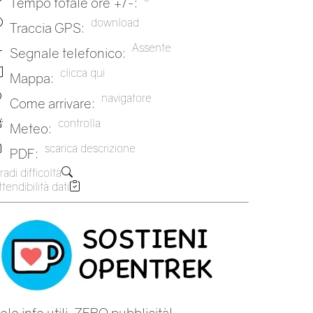
Tempo totale ore +/-:
download
Traccia GPS:
Assente
Segnale telefonico:
clicca qui
Mappa:
navigatore
Come arrivare:
controlla
Meteo:
scarica descrizione
PDF:
radi difficoltà
tendibilità dati
olo info utili, ZERO pubblicità!